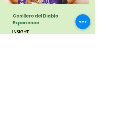
Casillero del Diablo
Experience
INSIGHT
As pessoas gostam de espaços que
unem diferentes experiências.
IDEIA
Uma marca que foca no lifestyle
precisa promover uma experiência
imersiva com seus produtos e ir além
dos vinhos.
Saiba mais